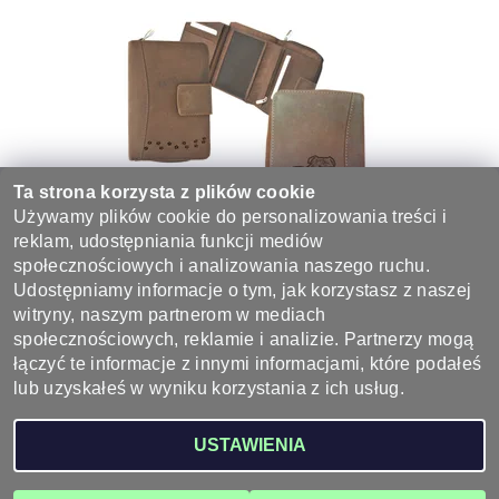
Ta strona korzysta z plików cookie
Używamy plików cookie do personalizowania treści i
reklam, udostępniania funkcji mediów
społecznościowych i analizowania naszego ruchu.
DAMSKI PORTFEL 542 "BULDOG ANGIELSKI"
Udostępniamy informacje o tym, jak korzystasz z naszej
142 zł
witryny, naszym partnerom w mediach
społecznościowych, reklamie i analizie. Partnerzy mogą
łączyć te informacje z innymi informacjami, które podałeś
lub uzyskałeś w wyniku korzystania z ich usług.
2026 ©
Wyroby ze skóry - sklep skórzany, galanteria skórzana
, wszystkie prawa
USTAWIENIA
zastrzeżone