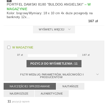
3.
PORTFEL DAMSKI 8180 "BULDOG ANGIELSKI"
–
W
MAGAZYNIE
Kolor: brązowyWymiary: 18 x 10 cm 4x duże przegrody na
banknoty 12x...
167 zł
WYŚWIETL WIĘCEJ
W MAGAZYNIE
37
zł
167
zł
POZYCJI DO WYŚWIETLENIA:
11
FILTR WEDŁUG PARAMETRÓW, WŁAŚCIWOŚCI I
PRODUCENTÓW
NAJCZĘŚCIEJ SPRZEDAWANE
NAJTAŃSZE
NAJDROŻSZE
ALFABETYCZNIE
11
pozycji razem