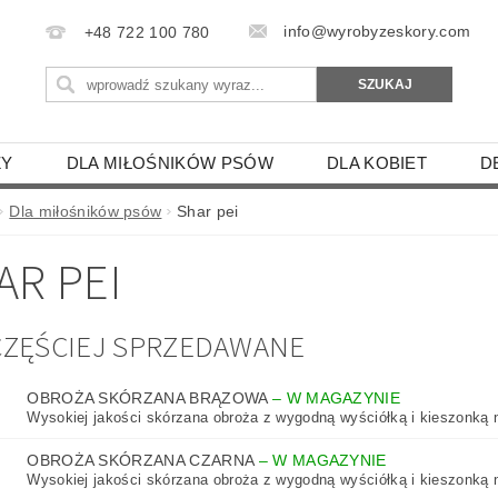
info@wyrobyzeskory.com
+48 722 100 780
ZY
DLA MIŁOŚNIKÓW PSÓW
DLA KOBIET
D
ENIE SKÓRZANE
SKÓRZANE ZAWIESZKI
ETUI DL
Dla miłośników psów
Shar pei
IE
GOŁĘBIE
AR PEI
KON, PAPUGA, ŚWINKA MORSKA
PTAKI DRAPIEŻNE
WY
SAMOLOTY I STATKI
BROŃ I CZOŁGI
SA
ZĘŚCIEJ SPRZEDAWANE
SZYNY- BUS-TIR-TRAMWAJE
ZODIAK - HOROSKOPY
OBROŻA SKÓRZANA BRĄZOWA
–
W MAGAZYNIE
LECAKI
PODKŁADKI I ŁAPKI KUCHENNE
MANIKI
Wysokiej jakości skórzana obroża z wygodną wyściółką i kieszonką n
 PILOTÓW
SKÓRZANE ETUI NA TELEFON
ETUI 
OBROŻA SKÓRZANA CZARNA
–
W MAGAZYNIE
Wysokiej jakości skórzana obroża z wygodną wyściółką i kieszonką n
IKI I ZAKŁADKI DO KSIĄŻKI
DLA GRZYBIARZY
TE