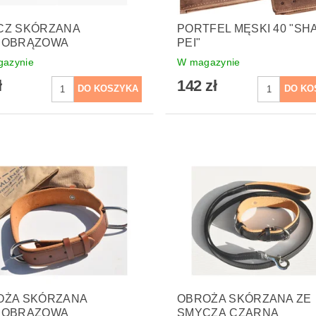
CZ SKÓRZANA
PORTFEL MĘSKI 40 "SH
NOBRĄZOWA
PEI"
azynie
W magazynie
ł
142 zł
OŻA SKÓRZANA
OBROŻA SKÓRZANA ZE
NOBRĄZOWA
SMYCZĄ CZARNA