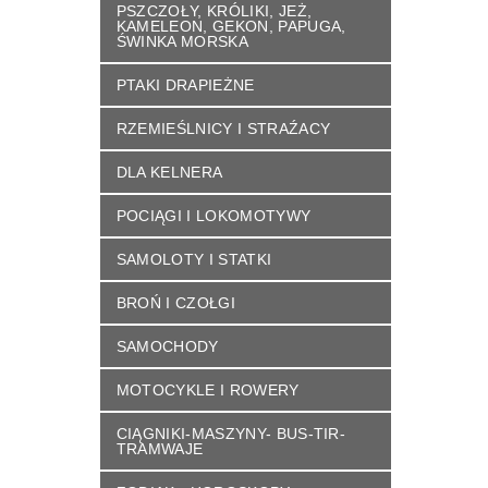
PSZCZOŁY, KRÓLIKI, JEŻ,
KAMELEON, GEKON, PAPUGA,
ŚWINKA MORSKA
PTAKI DRAPIEŻNE
RZEMIEŚLNICY I STRAŹACY
DLA KELNERA
POCIĄGI I LOKOMOTYWY
SAMOLOTY I STATKI
BROŃ I CZOŁGI
SAMOCHODY
MOTOCYKLE I ROWERY
CIĄGNIKI-MASZYNY- BUS-TIR-
TRAMWAJE