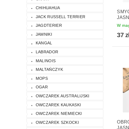
CHIHUAHUA
SMY
JACK RUSSELL TERRIER
JAS
W mag
JAGDTERIER
37 z
JAMNIKI
KANGAL
LABRADOR
MALINOIS
MALTAŃCZYK
MOPS
OGAR
OWCZAREK AUSTRALIJSKI
OWCZAREK KAUKASKI
OWCZAREK NIEMIECKI
OBR
OWCZAREK SZKOCKI
JAS