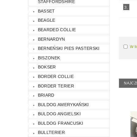
STAFFORDSHIRE
KONTAKT
NAPISZ DO NAS
REGU
3.
BASSET
BEAGLE
BEARDED COLLIE
BERNARDYN
W 
BERNEŃSKI PIES PASTERSKI
BISZONEK
BOKSER
BORDER COLLIE
NAJCZ
BORDER TERIER
BRIARD
BULDOG AMERYKAŃSKI
BULDOG ANGIELSKI
BULDOG FRANCUSKI
BULLTERIER