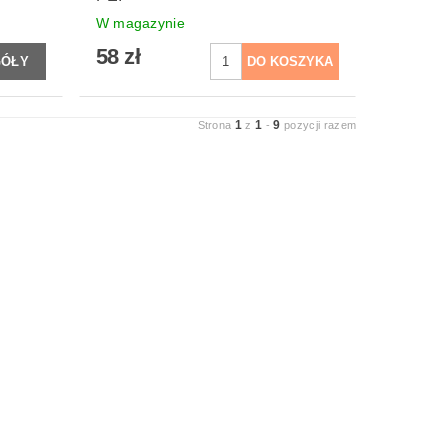
W magazynie
58 zł
GÓŁY
1
1
9
Strona
z
-
pozycji razem