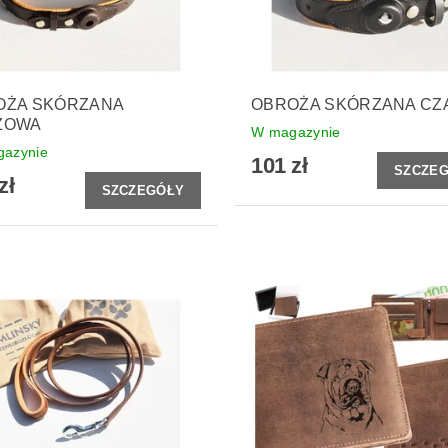
OŻA SKÓRZANA
OBROŻA SKÓRZANA CZ
ZOWA
W magazynie
azynie
101 zł
SZCZE
zł
SZCZEGÓŁY