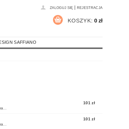
|
ZALOGUJ SIĘ
REJESTRACJA
KOSZYK:
0 zł
ESIGN SAFFIANO
A PALACZY
MOTYWY RELIGIJNE
RZEMIEŚLNICY I STRAŹACY
MOCHODY
ROZRYWKA I SPORT
101 zł
UR
KOSZULKI
ROCZNICE
a...
NA OKULARY
101 zł
a...
CZKI SKÓRZANE FORMATU A4