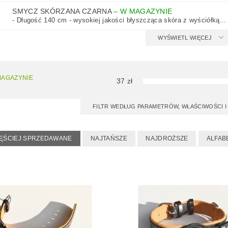
LAMIN SKLEPU
SMYCZ SKÓRZANA CZARNA
–
W MAGAZYNIE
- Długość 140 cm - wysokiej jakości błyszcząca skóra z wyściółką...
WYŚWIETL WIĘCEJ
MAGAZYNIE
37
zł
FILTR WEDŁUG PARAMETRÓW, WŁAŚCIWOŚCI
ĘŚCIEJ SPRZEDAWANE
NAJTAŃSZE
NAJDROŻSZE
ALFAB