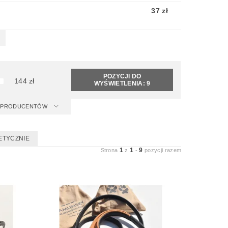
37 zł
POZYCJI DO
144
zł
WYŚWIETLENIA:
9
 I PRODUCENTÓW
ETYCZNIE
1
1
9
Strona
z
-
pozycji razem