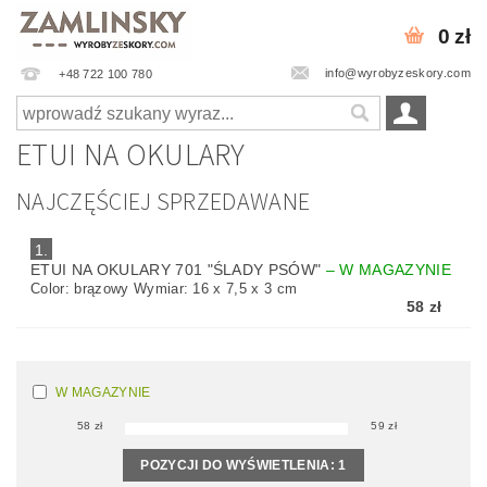
0 zł
info@wyrobyzeskory.com
+48 722 100 780
ETUI NA OKULARY
NAJCZĘŚCIEJ SPRZEDAWANE
1.
ETUI NA OKULARY 701 "ŚLADY PSÓW"
–
W MAGAZYNIE
Color: brązowy Wymiar: 16 x 7,5 x 3 cm
58 zł
W MAGAZYNIE
58
zł
59
zł
POZYCJI DO WYŚWIETLENIA:
1