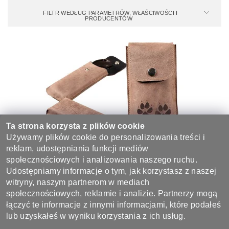
FILTR WEDŁUG PARAMETRÓW, WŁAŚCIWOŚCI I
PRODUCENTÓW
Ta strona korzysta z plików cookie
Używamy plików cookie do personalizowania treści i
reklam, udostępniania funkcji mediów
społecznościowych i analizowania naszego ruchu.
ETUI NA OKULARY 701 "ŚLADY PSÓW"
Udostępniamy informacje o tym, jak korzystasz z naszej
58 zł
witryny, naszym partnerom w mediach
społecznościowych, reklamie i analizie. Partnerzy mogą
łączyć te informacje z innymi informacjami, które podałeś
lub uzyskałeś w wyniku korzystania z ich usług.