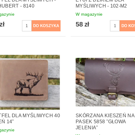
HUBERT - 8140
MYŚLIWYCH - 102-M2
azynie
W magazynie
zł
58 zł
FEL DLA MYŚLIWYCH 40
SKÓRZANA KIESZEŃ NA
EŃ 14"
PASEK 5858 "GŁOWA
JELENIA"
azynie