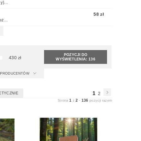
y)...
58 zł
ż...
POZYCJI DO
430
zł
WYŚWIETLENIA:
136
 I PRODUCENTÓW
1
ETYCZNIE
2
1
2
136
Strona
z
-
pozycji razem