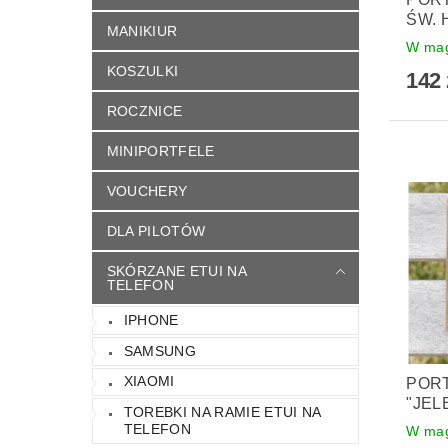
ŚW. 
MANIKIUR
W mag
KOSZULKI
142 
ROCZNICE
MINIPORTFELE
VOUCHERY
DLA PILOTÓW
SKÓRZANE ETUI NA
TELEFON
IPHONE
SAMSUNG
XIAOMI
PORT
"JEL
TOREBKI NA RAMIE ETUI NA
TELEFON
W mag