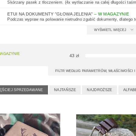
Skórzany pasek z tłoczeniem. (4x wytłaczanie na całej długości taśm
ETUI NA DOKUMENTY "GŁOWA JELENIA"
–
W MAGAZYNIE
Podczas wypraw na polowanie nietrudno zgubić dokumenty, dlatego te
WYŚWIETL WIĘCEJ
MAGAZYNIE
43
zł
FILTR WEDŁUG PARAMETRÓW, WŁAŚCIWOŚCI
ĘŚCIEJ SPRZEDAWANE
NAJTAŃSZE
NAJDROŻSZE
ALFAB