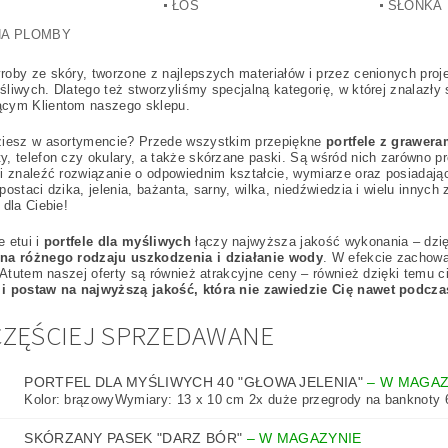
ŁOŚ
SŁONKA
LAMIN SKLEPU
NA PLOMBY
oby ze skóry, tworzone z najlepszych materiałów i przez cenionych pro
liwych. Dlatego też stworzyliśmy specjalną kategorię, w której znalazły
cym Klientom naszego sklepu.
ziesz w asortymencie? Przede wszystkim przepiękne
portfele z grawera
, telefon czy okulary, a także skórzane paski. Są wśród nich zarówno p
i znaleźć rozwiązanie o odpowiednim kształcie, wymiarze oraz posiada
postaci dzika, jelenia, bażanta, sarny, wilka, niedźwiedzia i wielu innych
 dla Ciebie!
 etui i
portfele dla myśliwych
łączy najwyższa jakość wykonania – dzię
na różnego rodzaju uszkodzenia i działanie wody
. W efekcie zachowa
. Atutem naszej oferty są również atrakcyjne ceny – również dzięki temu 
i postaw na najwyższą jakość, która nie zawiedzie Cię nawet podcz
ZĘŚCIEJ SPRZEDAWANE
PORTFEL DLA MYŚLIWYCH 40 "GŁOWA JELENIA"
–
W MAGAZ
Kolor: brązowyWymiary: 13 x 10 cm 2x duże przegrody na banknoty 6
SKÓRZANY PASEK "DARZ BÓR"
–
W MAGAZYNIE