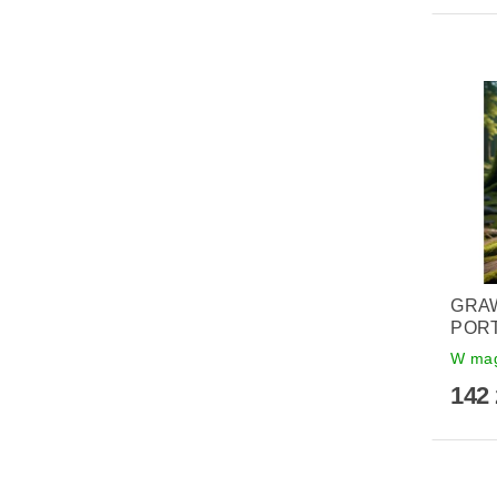
GRA
PORT
W mag
142 