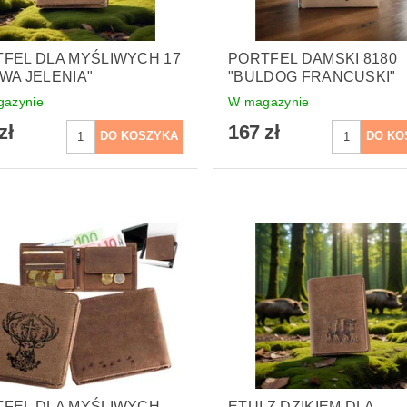
FEL DLA MYŚLIWYCH 17
PORTFEL DAMSKI 8180
WA JELENIA"
"BULDOG FRANCUSKI"
azynie
W magazynie
zł
167 zł
FEL DLA MYŚLIWYCH -
ETUI Z DZIKIEM DLA