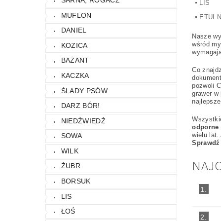
LIS
KONTAKT
NAPISZ DO NAS
REGU
MUFLON
ETUI 
DANIEL
Nasze wyr
wśród myś
KOZICA
wymagają
BAŻANT
Co znajd
KACZKA
dokumenty
pozwoli C
ŚLADY PSÓW
grawer w 
najlepsze
DARZ BÓR!
Wszystkie
NIEDŹWIEDŹ
odporne 
wielu lat
SOWA
Sprawdź 
WILK
NAJC
ŻUBR
BORSUK
1.
LIS
ŁOŚ
2.