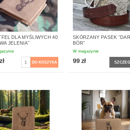
FEL DLA MYŚLIWYCH 40
SKÓRZANY PASEK "DA
WA JELENIA"
BÓR"
azynie
W magazynie
zł
99 zł
SZCZE