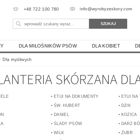
info@wyrobyzeskory.com
+48 722 100 780
ZY
DLA MIŁOŚNIKÓW PSÓW
DLA KOBIET
D
ENIE SKÓRZANE
SKÓRZANE ZAWIESZKI
ETUI DL
Dla myśliwych
IE
GOŁĘBIE
LANTERIA SKÓRZANA DL
KON, PAPUGA, ŚWINKA MORSKA
PTAKI DRAPIEŻNE
WY
SAMOLOTY I STATKI
BROŃ I CZOŁGI
SA
FELE
ETUI NA DOKUMENTY
ETUI NA
SZYNY- BUS-TIR-TRAMWAJE
ZODIAK - HOROSKOPY
ŚW. HUBERT
DZIK
LECAKI
PODKŁADKI I ŁAPKI KUCHENNE
MANIKI
ON
DANIEL
KOZICA
KA
ŚLADY PSÓW
DARZ BÓ
 PILOTÓW
SKÓRZANE ETUI NA TELEFON
ETUI 
WILK
ŻUBR
IKI I ZAKŁADKI DO KSIĄŻKI
DLA GRZYBIARZY
TE