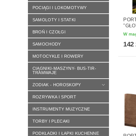
POCIĄGI I LOKOMOTYWY
PORT
SAMOLOTY I STATKI
"GŁO
BROŃ I CZOŁGI
W mag
142 
SAMOCHODY
MOTOCYKLE I ROWERY
CIĄGNIKI-MASZYNY- BUS-TIR-
TRAMWAJE
ZODIAK - HOROSKOPY
ROZRYWKA I SPORT
INSTRUMENTY MUZYCZNE
TORBY I PLECAKI
PODKŁADKI I ŁAPKI KUCHENNE
PORT