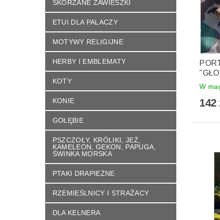
SKÓRZANE ZAWIESZKI
ETUI DLA PALACZY
MOTYWY RELIGIJNE
HERBY I EMBLEMATY
PORT
"GŁO
KOTY
W mag
142 
KONIE
GOŁĘBIE
PSZCZOŁY, KRÓLIKI, JEŻ,
KAMELEON, GEKON, PAPUGA,
ŚWINKA MORSKA
PTAKI DRAPIEŻNE
RZEMIEŚLNICY I STRAŹACY
DLA KELNERA