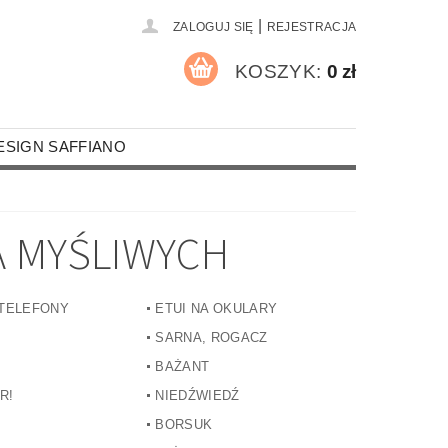
|
ZALOGUJ SIĘ
REJESTRACJA
KOSZYK:
0 zł
ESIGN SAFFIANO
A PALACZY
MOTYWY RELIGIJNE
A MYŚLIWYCH
RZEMIEŚLNICY I STRAŹACY
MOCHODY
 TELEFONY
ETUI NA OKULARY
ROZRYWKA I SPORT
SARNA, ROGACZ
UR
KOSZULKI
ROCZNICE
BAŻANT
R!
NIEDŹWIEDŹ
NA OKULARY
BORSUK
CZKI SKÓRZANE FORMATU A4