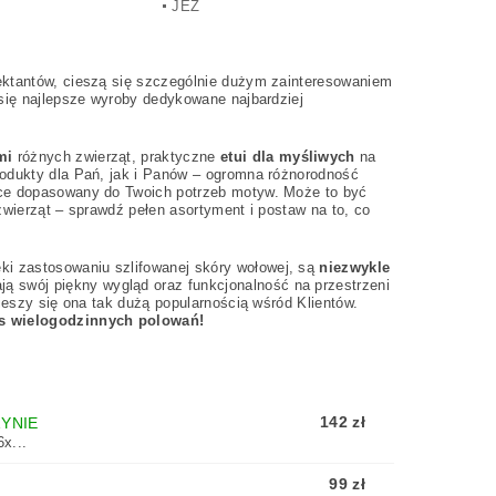
JEŻ
jektantów, cieszą się szczególnie dużym zainteresowaniem
 się najlepsze wyroby dedykowane najbardziej
mi
różnych zwierząt, praktyczne
etui dla myśliwych
na
rodukty dla Pań, jak i Panów – ogromna różnorodność
jące dopasowany do Twoich potrzeb motyw. Może to być
 zwierząt – sprawdź pełen asortyment i postaw na to, co
ki zastosowaniu szlifowanej skóry wołowej, są
niezwykle
ją swój piękny wygląd oraz funkcjonalność na przestrzeni
cieszy się ona tak dużą popularnością wśród Klientów.
as wielogodzinnych polowań!
142 zł
YNIE
x...
99 zł