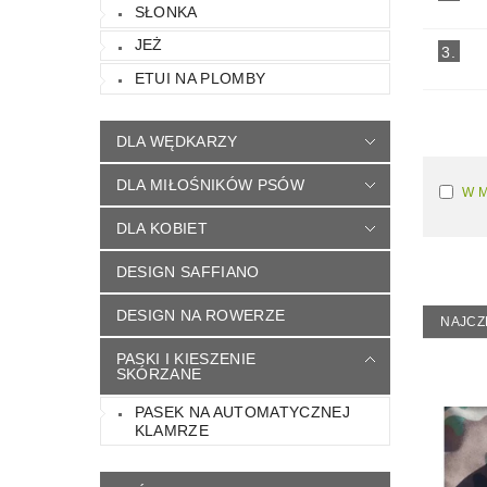
SŁONKA
JEŻ
3.
ETUI NA PLOMBY
DLA WĘDKARZY
DLA MIŁOŚNIKÓW PSÓW
W 
DLA KOBIET
DESIGN SAFFIANO
DESIGN NA ROWERZE
NAJCZ
PASKI I KIESZENIE
SKÓRZANE
PASEK NA AUTOMATYCZNEJ
KLAMRZE