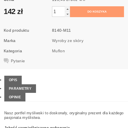
142 zł
Kod produktu
8140-M11
Marka
Wyroby ze skóry
Kategoria
Muflon
Pytanie
OPIS
PARAMETRY
OPINIE
Nasz portfel myśliwski to doskonały, oryginalny prezent dla każdego
pasjonata myślistwa.
Jakość rzemieślniczego wykonania