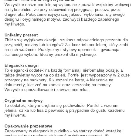
Wszystkie nasze portfele są wykonane z prawdziwej skóry wołowej i
na tyle solidne, że przy odpowiedniej pielęgnacji posłużą przez
długie lata. Połączenie najwyższej jakości wykonania, stylowego
designu i oryginalnego motywu zachwyci każdego zapalonego
myśliwego.
Unikalny prezent
Zbliża się wyjątkowa okazja i szukasz odpowiedniego prezentu dla
przyjaciół, rodziny lub kolegów? Zaskocz ich portfelem, który zrobi
na nich wrażenie. Praktyczny i stylowy upominek – gwarancja
trafionego wyboru. Idealny prezent dla myśliwego.
Elegancki design
To elegancki dodatek na każdą formalną i nieformalną okazję, a
także świetny wybór na co dzień. Portfel jest wyposażony w 2 duże
przegrody na banknoty, 6 kieszeni na karty, 4 kieszenie na
dokumenty, kieszeń na zamek oraz kieszonkę na monety.
Wszystko uporządkowane i zawsze pod ręką.
Oryginalne motywy
To dodatek, którym chętnie się pochwalicie. Portfel z wzorem
jelenia, dzika lub lisa z pewnością przypadnie do gustu każdemu
myśliwemu.
Opakowanie prezentowe
Zapakowany w eleganckie pudełko – wystarczy dodać wstążkę i
można od razu podarować komuś wyjątkowy prezent. 🎁