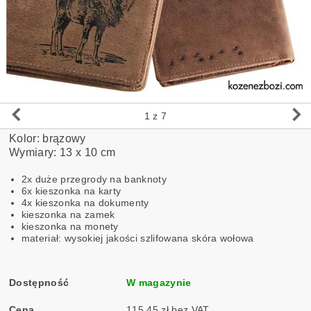
1
z 7
Kolor: brązowy
Wymiary: 13 x 10 cm
2x duże przegrody na banknoty
6x kieszonka na karty
4x kieszonka na dokumenty
kieszonka na zamek
kieszonka na monety
materiał: wysokiej jakości szlifowana skóra wołowa
Dostępność
W magazynie
Cena
115,45 zł bez VAT