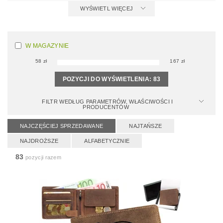
WYŚWIETL WIĘCEJ
W MAGAZYNIE
58
zł
167
zł
POZYCJI DO WYŚWIETLENIA:
83
FILTR WEDŁUG PARAMETRÓW, WŁAŚCIWOŚCI I
PRODUCENTÓW
NAJCZĘŚCIEJ SPRZEDAWANE
NAJTAŃSZE
NAJDROŻSZE
ALFABETYCZNIE
83
pozycji razem