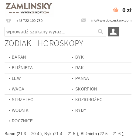
0 zł
info@wyrobyzeskory.com
+48 722 100 780
ZODIAK - HOROSKOPY
BARAN
BYK
BLIŹNIĘTA
RAK
LEW
PANNA
WAGA
SKORPION
STRZELEC
KOZIOROŻEC
WODNIK
RYBY
ROCZNICE
Baran (21.3. - 20.4.), Byk (21.4. - 21.5.), Bliźnięta (22.5. - 21.6.),