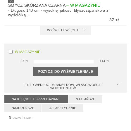
3.
SMYCZ SKÓRZANA CZARNA
–
W MAGAZYNIE
- Długość 140 cm - wysokiej jakości błyszcząca skóra z
wyściółką...
37 zł
WYŚWIETL WIĘCEJ
W MAGAZYNIE
37
zł
144
zł
POZYCJI DO WYŚWIETLENIA:
9
FILTR WEDŁUG PARAMETRÓW, WŁAŚCIWOŚCI I
PRODUCENTÓW
NAJCZĘŚCIEJ SPRZEDAWANE
NAJTAŃSZE
NAJDROŻSZE
ALFABETYCZNIE
9
pozycji razem