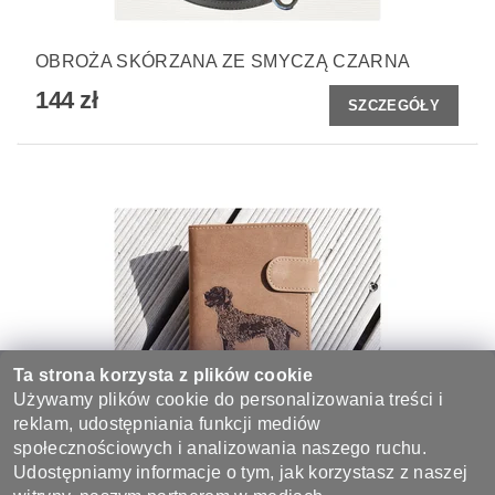
OBROŻA SKÓRZANA ZE SMYCZĄ CZARNA
144 zł
SZCZEGÓŁY
Ta strona korzysta z plików cookie
Używamy plików cookie do personalizowania treści i
reklam, udostępniania funkcji mediów
społecznościowych i analizowania naszego ruchu.
PORTFEL DAMSKI 11 "CZESKI FOUSEK"
Udostępniamy informacje o tym, jak korzystasz z naszej
142 zł