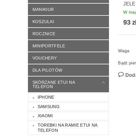
JELE
MANIKIUR
W mag
93 z
KOSZULKI
ROCZNICE
MINIPORTFELE
Waga
VOUCHERY
Bądź pier
DLA PILOTÓW
Dod
SKÓRZANE ETUI NA
TELEFON
IPHONE
SAMSUNG
XIAOMI
TOREBKI NA RAMIE ETUI NA
TELEFON