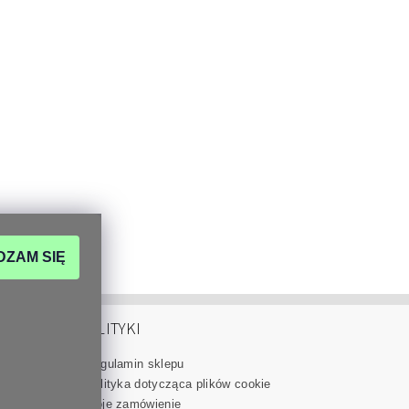
DZAM SIĘ
POLITYKI
Regulamin sklepu
eskory.com
Polityka dotycząca plików cookie
80
Moje zamówienie