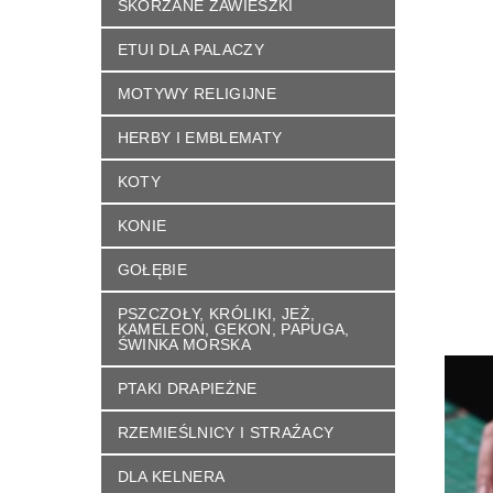
SKÓRZANE ZAWIESZKI
ETUI DLA PALACZY
MOTYWY RELIGIJNE
HERBY I EMBLEMATY
KOTY
KONIE
GOŁĘBIE
PSZCZOŁY, KRÓLIKI, JEŻ,
KAMELEON, GEKON, PAPUGA,
ŚWINKA MORSKA
PTAKI DRAPIEŻNE
RZEMIEŚLNICY I STRAŹACY
DLA KELNERA