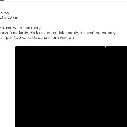
ązowy
13 x 10 cm
e komory na banknoty
kieszeń na karty, 3x kieszeń na dokumenty, kieszeń na monety
iał: jakościowa szlifowana skóra wołowa