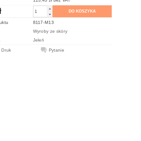
115,45 zł bez VAT
ł
uktu
8117-M13
Wyroby ze skóry
a
Jeleń
Druk
Pytanie