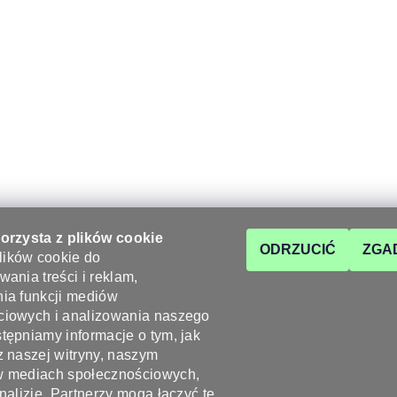
korzysta z plików cookie
ODRZUCIĆ
ZGA
ików cookie do
wania treści i reklam,
ia funkcji mediów
OK
KONTAKT
ciowych i analizowania naszego
tępniamy informacje o tym, jak
z naszej witryny, naszym
info
@
wyrobyz
w mediach społecznościowych,
+48 722 100 7
analizie. Partnerzy mogą łączyć te