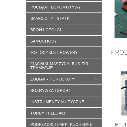
POCIĄGI I LOKOMOTYWY
SAMOLOTY I STATKI
BROŃ I CZOŁGI
SAMOCHODY
PRO
MOTOCYKLE I ROWERY
CIĄGNIKI-MASZYNY- BUS-TIR-
TRAMWAJE
ZODIAK - HOROSKOPY
ROZRYWKA I SPORT
INSTRUMENTY MUZYCZNE
TORBY I PLECAKI
PODKŁADKI I ŁAPKI KUCHENNE
ETUI