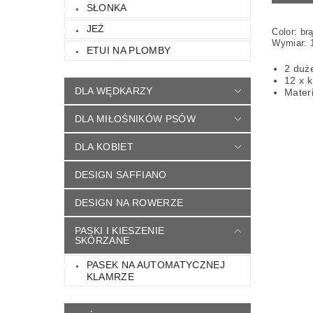
SŁONKA
JEŻ
Color: br
Wymiar: 
ETUI NA PLOMBY
2 duż
12 x 
DLA WĘDKARZY
Mater
DLA MIŁOŚNIKÓW PSÓW
DLA KOBIET
DESIGN SAFFIANO
DESIGN NA ROWERZE
PASKI I KIESZENIE
SKÓRZANE
PASEK NA AUTOMATYCZNEJ
KLAMRZE