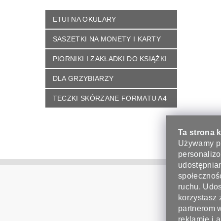
ETUI NA OKULARY
SASZETKI NA MONETY I KARTY
PIORNIKI I ZAKŁADKI DO KSIĄŻKI
DLA GRZYBIARZY
TECZKI SKÓRZANE FORMATU A4
Ta strona 
Używamy pl
personalizo
udostępnian
FACEBO
społecznoś
ruchu. Udos
korzystasz 
partnerom 
reklamie i 