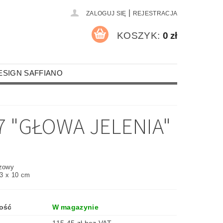
|
ZALOGUJ SIĘ
REJESTRACJA
KOSZYK:
0 zł
ESIGN SAFFIANO
A PALACZY
MOTYWY RELIGIJNE
7 "GŁOWA JELENIA"
RZEMIEŚLNICY I STRAŹACY
MOCHODY
ROZRYWKA I SPORT
ązowy
3 x 10 cm
UR
KOSZULKI
ROCZNICE
NA OKULARY
ość
W magazynie
CZKI SKÓRZANE FORMATU A4