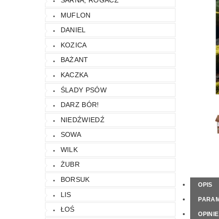
KONTAKT
NAPISZ DO NAS
REGU
MUFLON
DANIEL
KOZICA
BAŻANT
KACZKA
ŚLADY PSÓW
DARZ BÓR!
NIEDŹWIEDŹ
SOWA
WILK
ŻUBR
BORSUK
OPIS
LIS
PARA
ŁOŚ
OPINIE