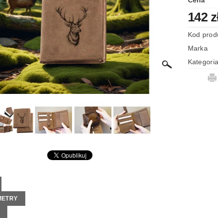
Cena
LAMIN SKLEPU
142 z
Kod prod
Marka
Kategori
METRY