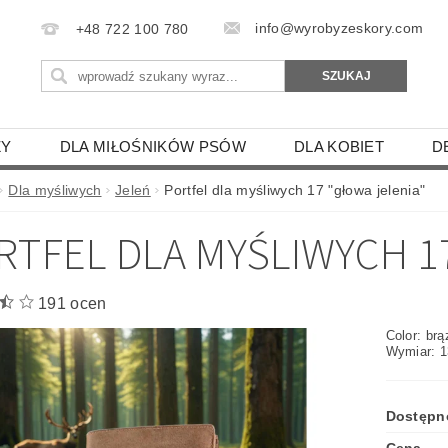
info@wyrobyzeskory.com
+48 722 100 780
ZY
DLA MIŁOŚNIKÓW PSÓW
DLA KOBIET
D
ENIE SKÓRZANE
SKÓRZANE ZAWIESZKI
ETUI DL
Dla myśliwych
Jeleń
Portfel dla myśliwych 17 "głowa jelenia"
IE
GOŁĘBIE
RTFEL DLA MYŚLIWYCH 1
KON, PAPUGA, ŚWINKA MORSKA
PTAKI DRAPIEŻNE
WY
SAMOLOTY I STATKI
BROŃ I CZOŁGI
SA
191 ocen
SZYNY- BUS-TIR-TRAMWAJE
ZODIAK - HOROSKOPY
Color: br
Wymiar: 1
LECAKI
PODKŁADKI I ŁAPKI KUCHENNE
MANIKI
 PILOTÓW
SKÓRZANE ETUI NA TELEFON
ETUI 
Dostępn
IKI I ZAKŁADKI DO KSIĄŻKI
DLA GRZYBIARZY
TE