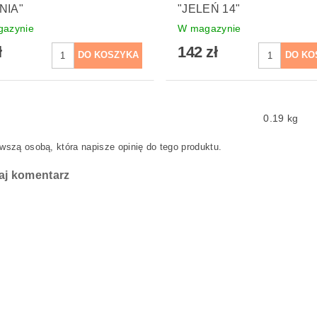
NIA"
"JELEŃ 14"
azynie
W magazynie
ł
142 zł
0.19 kg
wszą osobą, która napisze opinię do tego produktu.
aj komentarz