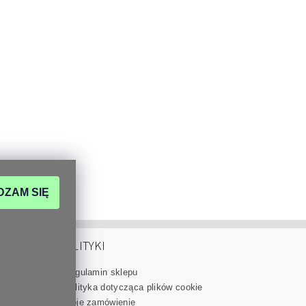
DZAM SIĘ
POLITYKI
Regulamin sklepu
eskory.com
Polityka dotycząca plików cookie
80
Moje zamówienie