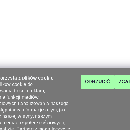
korzysta z plików cookie
ODRZUCIĆ
ZGA
ików cookie do
wania treści i reklam,
ia funkcji mediów
OK
KONTAKT
ciowych i analizowania naszego
tępniamy informacje o tym, jak
z naszej witryny, naszym
info
@
wyrobyz
w mediach społecznościowych,
+48 722 100 7
analizie. Partnerzy mogą łączyć te