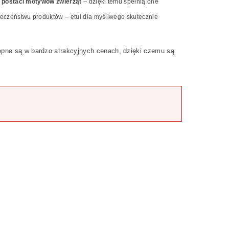
 postaci motywów zwierząt
– dzięki temu spełnią one
ieczeństwu produktów – etui dla myśliwego skutecznie
tępne są w bardzo atrakcyjnych cenach, dzięki czemu są