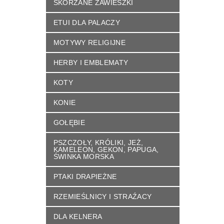
SKÓRZANE ZAWIESZKI
ETUI DLA PALACZY
MOTYWY RELIGIJNE
HERBY I EMBLEMATY
KOTY
KONIE
GOŁĘBIE
PSZCZOŁY, KRÓLIKI, JEŻ,
KAMELEON, GEKON, PAPUGA,
ŚWINKA MORSKA
PTAKI DRAPIEŻNE
RZEMIEŚLNICY I STRAŹACY
DLA KELNERA