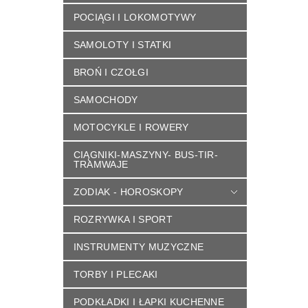
POCIĄGI I LOKOMOTYWY
SAMOLOTY I STATKI
BROŃ I CZOŁGI
SAMOCHODY
MOTOCYKLE I ROWERY
CIĄGNIKI-MASZYNY- BUS-TIR-
TRAMWAJE
ZODIAK - HOROSKOPY
ROZRYWKA I SPORT
INSTRUMENTY MUZYCZNE
TORBY I PLECAKI
PODKŁADKI I ŁAPKI KUCHENNE