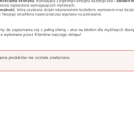
rzeciętna estetyka
, wynikająca z pięknego designu każdego etui i
zdobień w
wania najbardziej wymagających myśliwych;
LAMIN SKLEPU
onalność
, którą uzyskano dzięki odpowiednim kształtom, wymiarom oraz bezp
i Twojego smartfona nawet podczas wyprawy na polowanie.
y do zapoznania się z pełną ofertą – etui na telefon dla myśliwych dos
ie wybierane przez Klientów naszego sklepu!
oria produktów nie została znaleziona.