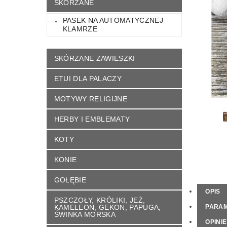
SKÓRZANE
KONTAKT
NAPISZ DO NAS
REGU
PASEK NA AUTOMATYCZNEJ
KLAMRZE
SKÓRZANE ZAWIESZKI
ETUI DLA PALACZY
MOTYWY RELIGIJNE
HERBY I EMBLEMATY
KOTY
KONIE
GOŁĘBIE
OPIS
PSZCZOŁY, KRÓLIKI, JEŻ,
KAMELEON, GEKON, PAPUGA,
PARA
ŚWINKA MORSKA
OPINIE