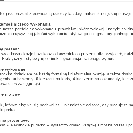
fel jako prezent z pewnością ucieszy każdego miłośnika ciężkiej maszyne
zemieślniczego wykonania
 nasze portfele są wykonane z prawdziwej skóry wołowej i na tyle solidne
ączenie najwyższej jakości wykonania, stylowego designu i oryginalnego
y prezent
ę wyjątkowa okazja i szukasz odpowiedniego prezentu dla przyjaciół, rodzi
 Praktyczny i stylowy upominek – gwarancja trafionego wyboru.
ie wykonanie
anckim dodatkiem na każdą formalną i nieformalną okazję, a także dosk
grody na banknoty, 6 kieszeni na karty, 4 kieszenie na dokumenty, kie
wane i w zasięgu ręki.
lne motywy
k, którym chętnie się pochwalisz – niezależnie od tego, czy pracujesz 
 koparką.
nie prezentowe
ny w eleganckie pudełko – wystarczy dodać wstążkę i można od razu p