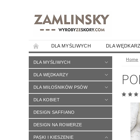
DLA MYŚLIWYCH
DLA WĘDKAR
DESIGN NA ROWERZE
PASKI I KIESZ
Home
DLA MYŚLIWYCH
HERBY I EMBLEMATY
KOTY
KON
PO
DLA WĘDKARZY
PSZCZOŁY, KRÓLIKI, JEŻ, KAMELEON, GE
DLA MIŁOŚNIKÓW PSÓW
DLA KELNERA
POCIĄGI I LOKOMOTY
DLA KOBIET
MOTOCYKLE I ROWERY
CIĄGNIKI-MA
DESIGN SAFFIANO
INSTRUMENTY MUZYCZNE
TORBY I P
MINIPORTFELE
VOUCHERY
DLA
DESIGN NA ROWERZE
SASZETKI NA MONETY I KARTY
PIORN
PASKI I KIESZENIE