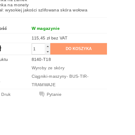
nka na monety
ał: wysokiej jakości szlifowana skóra wołowa
ość
W magazynie
115,45 zł bez VAT
ł
uktu
8140-T18
Wyroby ze skóry
Ciągniki-maszyny- BUS-TIR-
a
TRAMWAJE
Druk
Pytanie