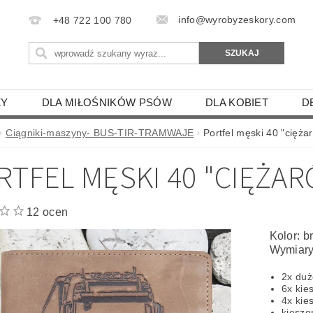
info@wyrobyzeskory.com
+48 722 100 780
ZY
DLA MIŁOŚNIKÓW PSÓW
DLA KOBIET
D
ENIE SKÓRZANE
SKÓRZANE ZAWIESZKI
ETUI DL
Ciągniki-maszyny- BUS-TIR-TRAMWAJE
Portfel męski 40 "cięża
IE
GOŁĘBIE
RTFEL MĘSKI 40 "CIĘŻAR
KON, PAPUGA, ŚWINKA MORSKA
PTAKI DRAPIEŻNE
WY
SAMOLOTY I STATKI
BROŃ I CZOŁGI
SA
12 ocen
SZYNY- BUS-TIR-TRAMWAJE
ZODIAK - HOROSKOPY
Kolor: 
Wymiary
LECAKI
PODKŁADKI I ŁAPKI KUCHENNE
MANIKI
2x duż
 PILOTÓW
SKÓRZANE ETUI NA TELEFON
ETUI 
6x kie
4x kie
IKI I ZAKŁADKI DO KSIĄŻKI
DLA GRZYBIARZY
TE
kiesz