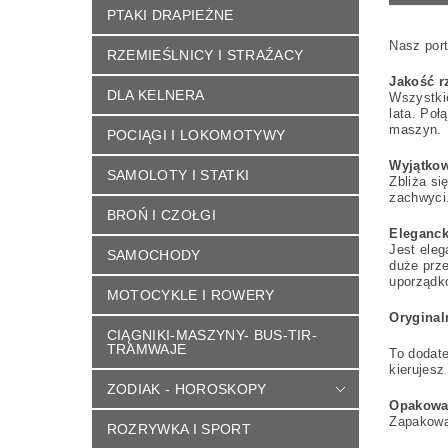
PTAKI DRAPIEŻNE
Nasz port
RZEMIEŚLNICY I STRAŹACY
Jakość r
DLA KELNERA
Wszystkie
lata. Poł
maszyn.
POCIĄGI I LOKOMOTYWY
Wyjątkow
SAMOLOTY I STATKI
Zbliża si
zachwyci.
BROŃ I CZOŁGI
Eleganck
Jest eleg
SAMOCHODY
duże prze
uporządko
MOTOCYKLE I ROWERY
Orygina
CIĄGNIKI-MASZYNY- BUS-TIR-
TRAMWAJE
To dodate
kierujesz
ZODIAK - HOROSKOPY
Opakowa
Zapakowa
ROZRYWKA I SPORT