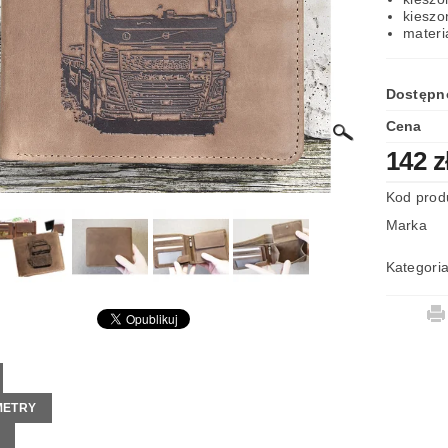
kieszo
LAMIN SKLEPU
materi
Dostępn
Cena
142 z
Kod prod
Marka
Kategori
METRY