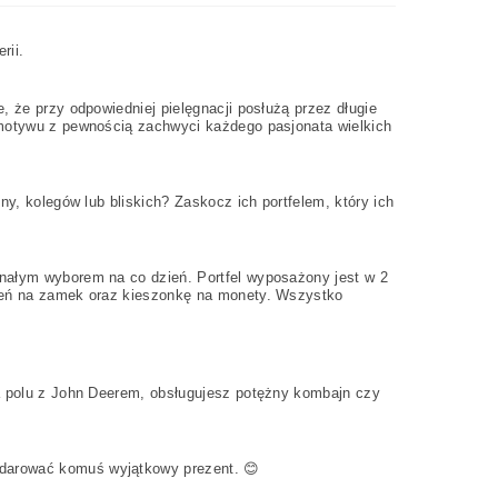
rii.
, że przy odpowiedniej pielęgnacji posłużą przez długie
 motywu z pewnością zachwyci każdego pasjonata wielkich
ny, kolegów lub bliskich? Zaskocz ich portfelem, który ich
onałym wyborem na co dzień. Portfel wyposażony jest w 2
szeń na zamek oraz kieszonkę na monety. Wszystko
na polu z John Deerem, obsługujesz potężny kombajn czy
odarować komuś wyjątkowy prezent. 😊