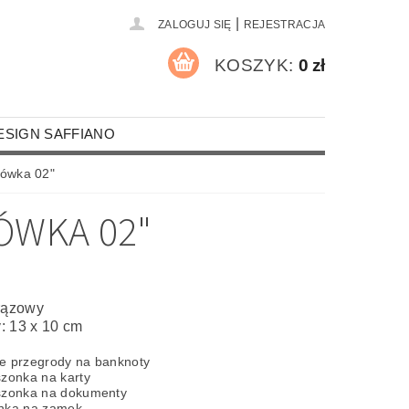
|
ZALOGUJ SIĘ
REJESTRACJA
KOSZYK:
0 zł
ESIGN SAFFIANO
A PALACZY
MOTYWY RELIGIJNE
rówka 02"
ÓWKA 02"
RZEMIEŚLNICY I STRAŹACY
MOCHODY
ROZRYWKA I SPORT
brązowy
: 13 x 10 cm
UR
KOSZULKI
ROCZNICE
e przegrody na banknoty
NA OKULARY
szonka na karty
szonka na dokumenty
CZKI SKÓRZANE FORMATU A4
onka na zamek