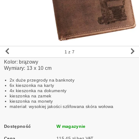
1
z 7
Kolor: brązowy
Wymiary: 13 x 10 cm
2x duże przegrody na banknoty
6x kieszonka na karty
4x kieszonka na dokumenty
kieszonka na zamek
kieszonka na monety
materiał: wysokiej jakości szlifowana skóra wołowa
Dostępność
W magazynie
Cena
115,45 zł bez VAT