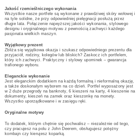
Jakość rzemieślniczego wykonania
Wszystkie nasze portfele są wykonane z prawdziwej skóry wołowej i
na tyle solidne, że przy odpowiedniej pielęgnacji posłużą przez
długie lata. Połączenie najwyższej jakości wykonania, stylowego
designu i oryginalnego motywu z pewnością zachwyci każdego
pasjonata wielkich maszyn.
Wyjątkowy prezent
Zbliża się wyjątkowa okazja i szukasz odpowiedniego prezentu dla
przyjaciół, rodziny, kolegów lub bliskich? Zaskocz ich portfelem,
który ich zachwyci. Praktyczny i stylowy upominek – gwarancja
trafionego wyboru.
Eleganckie wykonanie
Jest eleganckim dodatkiem na każdą formalną i nieformalną okazję,
a także doskonałym wyborem na co dzień. Portfel wyposażony jest
w 2 duże przegrody na banknoty, 6 kieszeni na karty, 4 kieszenie na
dokumenty, kieszeń na zamek oraz kieszonkę na monety.
Wszystko uporządkowane i w zasięgu ręki.
Oryginalne motywy
To dodatek, którym chętnie się pochwalisz – niezależnie od tego,
czy pracujesz na polu z John Deerem, obsługujesz potężny
kombajn czy kierujesz koparką.