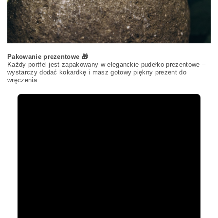
Pakowanie prezentowe 🎁
Każdy portfel jest zapakowany w eleganckie pudełko prezentowe –
wystarczy dodać kokardkę i masz gotowy piękny prezent do
wręczenia.