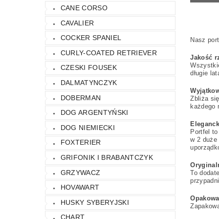
CANE CORSO
CAVALIER
COCKER SPANIEL
Nasz port
CURLY-COATED RETRIEVER
Jakość r
Wszystkie
CZESKI FOUSEK
długie la
DALMATYNCZYK
Wyjątkow
DOBERMAN
Zbliża si
każdego m
DOG ARGENTYŃSKI
Eleganck
DOG NIEMIECKI
Portfel t
w 2 duże 
FOXTERIER
uporządko
GRIFONIK I BRABANTCZYK
Orygina
GRZYWACZ
To dodate
przypadni
HOVAWART
Opakowa
HUSKY SYBERYJSKI
Zapakowa
CHART