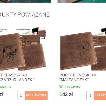
DUKTY POWIĄZANE
FEL MĘSKI 40
PORTFEL MĘSKI 40
CZARZ IRLANDZKI“
"MALTAŃCZYK"
azynie
W magazynie
zł
142 zł