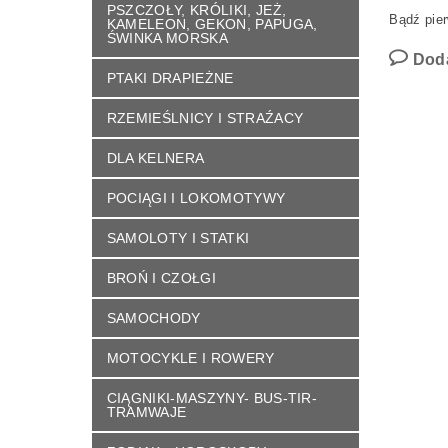
PSZCZOŁY, KRÓLIKI, JEŻ,
Bądź pier
KAMELEON, GEKON, PAPUGA,
ŚWINKA MORSKA
Dod
PTAKI DRAPIEŻNE
RZEMIEŚLNICY I STRAŹACY
DLA KELNERA
POCIĄGI I LOKOMOTYWY
SAMOLOTY I STATKI
BROŃ I CZOŁGI
SAMOCHODY
MOTOCYKLE I ROWERY
CIĄGNIKI-MASZYNY- BUS-TIR-
TRAMWAJE