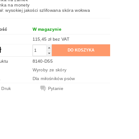
nka na monety
ał: wysokiej jakości szlifowana skóra wołowa
ość
W magazynie
115,45 zł bez VAT
ł
uktu
8140-D55
Wyroby ze skóry
a
Dla miłośników psów
Druk
Pytanie