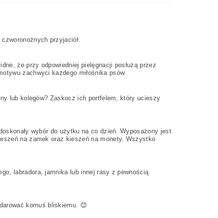
a czworonożnych przyjaciół.
idne, że przy odpowiedniej pielęgnacji posłużą przez
o motywu zachwyci każdego miłośnika psów.
iny lub kolegów? Zaskocz ich portfelem, który ucieszy
e doskonały wybór do użytku na co dzień. Wyposażony jest
 kieszeń na zamek oraz kieszeń na monety. Wszystko
go, labradora, jamnika lub innej rasy z pewnością
darować komuś bliskiemu. 😊