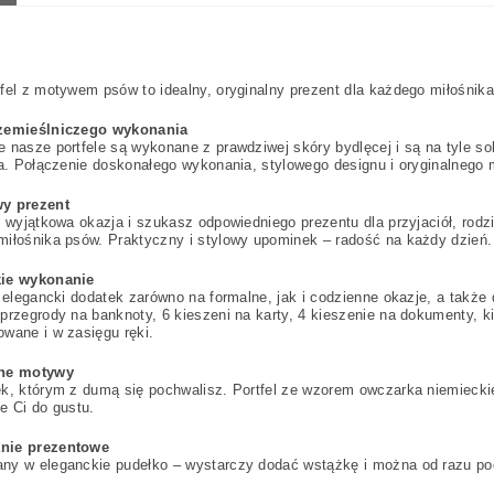
fel z motywem psów to idealny, oryginalny prezent dla każdego miłośnik
zemieślniczego wykonania
 nasze portfele są wykonane z prawdziwej skóry bydlęcej i są na tyle sol
ta. Połączenie doskonałego wykonania, stylowego designu i oryginalneg
y prezent
ę wyjątkowa okazja i szukasz odpowiedniego prezentu dla przyjaciół, rodz
iłośnika psów. Praktyczny i stylowy upominek – radość na każdy dzień.
ie wykonanie
o elegancki dodatek zarówno na formalne, jak i codzienne okazje, a takż
przegrody na banknoty, 6 kieszeni na karty, 4 kieszenie na dokumenty,
wane i w zasięgu ręki.
lne motywy
k, którym z dumą się pochwalisz. Portfel ze wzorem owczarka niemieckie
e Ci do gustu.
nie prezentowe
ny w eleganckie pudełko – wystarczy dodać wstążkę i można od razu po