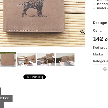
kieszo
LAMIN SKLEPU
materi
Dostępn
Cena
142 z
Kod prod
Marka
Kategori
METRY