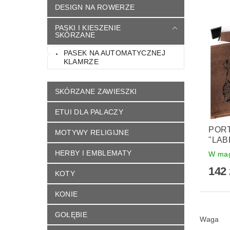
DESIGN NA ROWERZE
PASKI I KIESZENIE
SKÓRZANE
PASEK NA AUTOMATYCZNEJ
KLAMRZE
SKÓRZANE ZAWIESZKI
ETUI DLA PALACZY
PORT
MOTYWY RELIGIJNE
"LA
HERBY I EMBLEMATY
W mag
142 
KOTY
KONIE
GOŁĘBIE
Waga