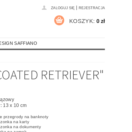
|
ZALOGUJ SIĘ
REJESTRACJA
KOSZYK:
0 zł
ESIGN SAFFIANO
A PALACZY
MOTYWY RELIGIJNE
COATED RETRIEVER"
RZEMIEŚLNICY I STRAŹACY
MOCHODY
ROZRYWKA I SPORT
brązowy
: 13 x 10 cm
UR
KOSZULKI
ROCZNICE
e przegrody na banknoty
NA OKULARY
szonka na karty
szonka na dokumenty
CZKI SKÓRZANE FORMATU A4
onka na zamek