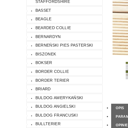
STAFFORDSHIRE
KONTAKT
NAPISZ DO NAS
REGU
BASSET
BEAGLE
BEARDED COLLIE
BERNARDYN
BERNEŃSKI PIES PASTERSKI
BISZONEK
BOKSER
BORDER COLLIE
BORDER TERIER
BRIARD
BULDOG AMERYKAŃSKI
BULDOG ANGIELSKI
OPIS
BULDOG FRANCUSKI
PARA
BULLTERIER
OPINIE