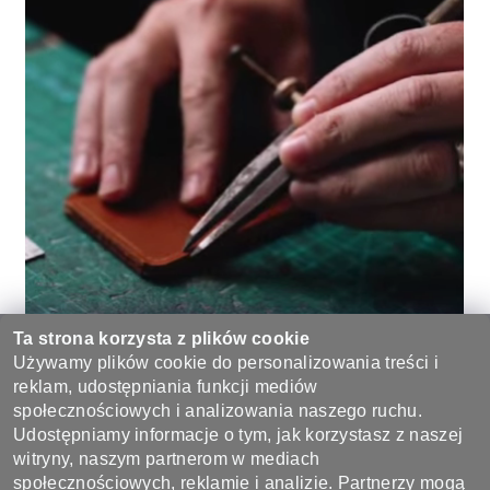
Ta strona korzysta z plików cookie
Używamy plików cookie do personalizowania treści i
reklam, udostępniania funkcji mediów
Bądź pierwszą osobą, która napisze opinię do tego produktu.
społecznościowych i analizowania naszego ruchu.
Udostępniamy informacje o tym, jak korzystasz z naszej
Dodaj komentarz
witryny, naszym partnerom w mediach
społecznościowych, reklamie i analizie. Partnerzy mogą