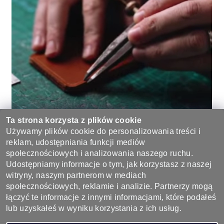
Ta strona korzysta z plików cookie
Używamy plików cookie do personalizowania treści i
reklam, udostępniania funkcji mediów
Bądź pierwszą osobą, która napisze opinię do tego produktu.
społecznościowych i analizowania naszego ruchu.
Udostępniamy informacje o tym, jak korzystasz z naszej
Dodaj komentarz
witryny, naszym partnerom w mediach
społecznościowych, reklamie i analizie. Partnerzy mogą
łączyć te informacje z innymi informacjami, które podałeś
lub uzyskałeś w wyniku korzystania z ich usług.