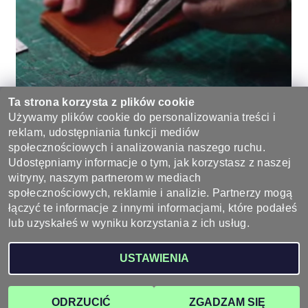
Ta strona korzysta z plików cookie
Używamy plików cookie do personalizowania treści i
reklam, udostępniania funkcji mediów
Bądź pierwszą osobą, która napisze opinię do tego produktu.
społecznościowych i analizowania naszego ruchu.
Udostępniamy informacje o tym, jak korzystasz z naszej
Dodaj komentarz
witryny, naszym partnerom w mediach
społecznościowych, reklamie i analizie. Partnerzy mogą
łączyć te informacje z innymi informacjami, które podałeś
lub uzyskałeś w wyniku korzystania z ich usług.
2026 ©
Wyroby ze skóry - sklep skórzany, galanteria skórzana
, wszystkie prawa
USTAWIENIA
zastrzeżone
Opracował Shoptet
ODRZUCIĆ
ZGADZAM SIĘ