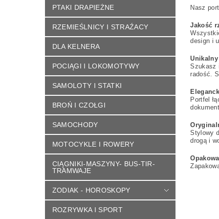
PTAKI DRAPIEŻNE
Nasz port
Jakość r
RZEMIEŚLNICY I STRAŹACY
Wszystkie
design i 
DLA KELNERA
Unikalny
POCIĄGI I LOKOMOTYWY
Szukasz i
radość. S
SAMOLOTY I STATKI
Eleganck
Portfel ł
BROŃ I CZOŁGI
dokument
SAMOCHODY
Orygina
Stylowy d
drogą i w
MOTOCYKLE I ROWERY
Opakowa
CIĄGNIKI-MASZYNY- BUS-TIR-
Zapakowa
TRAMWAJE
ZODIAK - HOROSKOPY
ROZRYWKA I SPORT