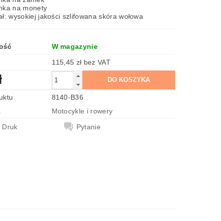
nka na monety
ał: wysokiej jakości szlifowana skóra wołowa
ość
W magazynie
115,45 zł bez VAT
ł
uktu
8140-B36
a
Motocykle i rowery
Druk
Pytanie