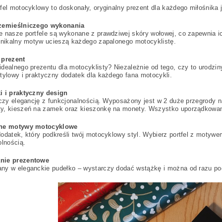
fel motocyklowy to doskonały, oryginalny prezent dla każdego miłośnika 
zemieślniczego wykonania
 nasze portfele są wykonane z prawdziwej skóry wołowej, co zapewnia ic
unikalny motyw ucieszą każdego zapalonego motocyklistę.
 prezent
dealnego prezentu dla motocyklisty? Niezależnie od tego, czy to urodziny
tylowy i praktyczny dodatek dla każdego fana motocykli.
i i praktyczny design
ączy elegancję z funkcjonalnością. Wyposażony jest w 2 duże przegrody na
y, kieszeń na zamek oraz kieszonkę na monety. Wszystko uporządkowan
lne motywy motocyklowe
odatek, który podkreśli twój motocyklowy styl. Wybierz portfel z moty
olnością.
nie prezentowe
ny w eleganckie pudełko – wystarczy dodać wstążkę i można od razu p