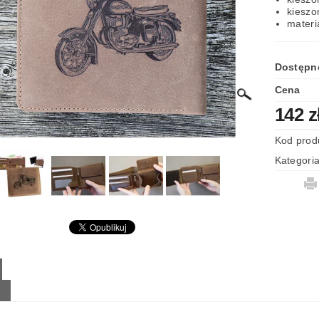
kieszo
LAMIN SKLEPU
materi
Dostępn
Cena
142 z
Kod prod
Kategori