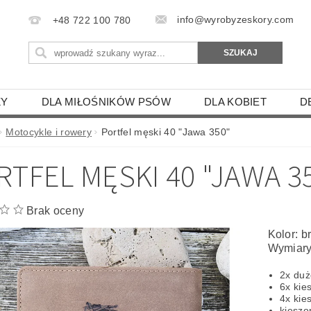
info@wyrobyzeskory.com
+48 722 100 780
ZY
DLA MIŁOŚNIKÓW PSÓW
DLA KOBIET
D
ENIE SKÓRZANE
SKÓRZANE ZAWIESZKI
ETUI DL
Motocykle i rowery
Portfel męski 40 "Jawa 350"
IE
GOŁĘBIE
RTFEL MĘSKI 40 "JAWA 3
KON, PAPUGA, ŚWINKA MORSKA
PTAKI DRAPIEŻNE
WY
SAMOLOTY I STATKI
BROŃ I CZOŁGI
SA
Brak oceny
SZYNY- BUS-TIR-TRAMWAJE
ZODIAK - HOROSKOPY
Kolor: 
Wymiary
LECAKI
PODKŁADKI I ŁAPKI KUCHENNE
MANIKI
2x duż
 PILOTÓW
SKÓRZANE ETUI NA TELEFON
ETUI 
6x kie
4x kie
IKI I ZAKŁADKI DO KSIĄŻKI
DLA GRZYBIARZY
TE
kiesz