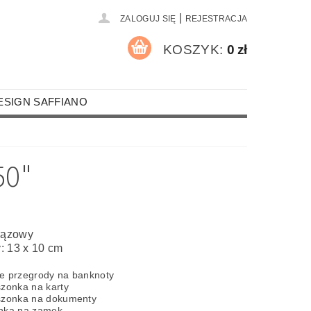
|
ZALOGUJ SIĘ
REJESTRACJA
KOSZYK:
0 zł
ESIGN SAFFIANO
A PALACZY
MOTYWY RELIGIJNE
50"
RZEMIEŚLNICY I STRAŹACY
MOCHODY
ROZRYWKA I SPORT
brązowy
: 13 x 10 cm
UR
KOSZULKI
ROCZNICE
e przegrody na banknoty
NA OKULARY
szonka na karty
szonka na dokumenty
CZKI SKÓRZANE FORMATU A4
onka na zamek