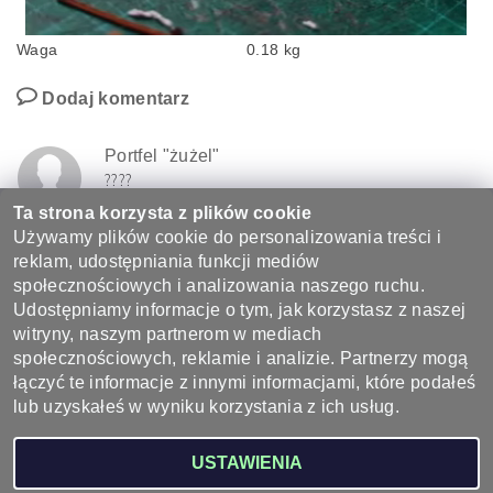
Waga
0.18 kg
Dodaj komentarz
Portfel "żużel"
????
15.9.2021 17:52
Ta strona korzysta z plików cookie
Świetna rzecz na prezent dla amatora żużla. Synowi bardzo się
Używamy plików cookie do personalizowania treści i
spodobał.Staranne wykonanie.Polecam
reklam, udostępniania funkcji mediów
ODPOWIEDŹ
społecznościowych i analizowania naszego ruchu.
Udostępniamy informacje o tym, jak korzystasz z naszej
witryny, naszym partnerom w mediach
społecznościowych, reklamie i analizie. Partnerzy mogą
łączyć te informacje z innymi informacjami, które podałeś
lub uzyskałeś w wyniku korzystania z ich usług.
2026 ©
Wyroby ze skóry - sklep skórzany, galanteria skórzana
, wszystkie prawa
USTAWIENIA
zastrzeżone