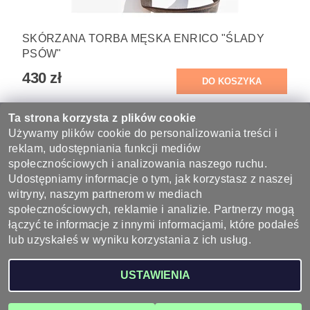
SKÓRZANA TORBA MĘSKA ENRICO "ŚLADY
PSÓW"
430 zł
Ta strona korzysta z plików cookie
Waga
0.1 kg
Używamy plików cookie do personalizowania treści i
reklam, udostępniania funkcji mediów
Bądź pierwszą osobą, która napisze opinię do tego produktu.
społecznościowych i analizowania naszego ruchu.
Udostępniamy informacje o tym, jak korzystasz z naszej
Dodaj komentarz
witryny, naszym partnerom w mediach
społecznościowych, reklamie i analizie. Partnerzy mogą
łączyć te informacje z innymi informacjami, które podałeś
lub uzyskałeś w wyniku korzystania z ich usług.
2026 ©
Wyroby ze skóry - sklep skórzany, galanteria skórzana
, wszystkie prawa
USTAWIENIA
zastrzeżone