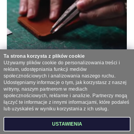
Ta strona korzysta z plików cookie
Używamy plików cookie do personalizowania treści i
reklam, udostępniania funkcji mediów
Bądź pierwszą osobą, która napisze opinię do tego produktu.
społecznościowych i analizowania naszego ruchu.
Udostępniamy informacje o tym, jak korzystasz z naszej
Dodaj komentarz
witryny, naszym partnerom w mediach
społecznościowych, reklamie i analizie. Partnerzy mogą
łączyć te informacje z innymi informacjami, które podałeś
lub uzyskałeś w wyniku korzystania z ich usług.
2026 ©
Wyroby ze skóry - sklep skórzany, galanteria skórzana
, wszystkie prawa
USTAWIENIA
zastrzeżone