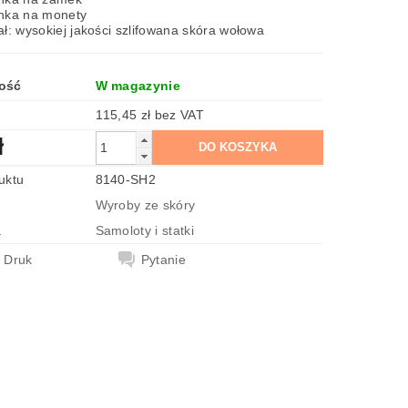
nka na monety
ał: wysokiej jakości szlifowana skóra wołowa
ość
W magazynie
115,45 zł bez VAT
ł
uktu
8140-SH2
Wyroby ze skóry
a
Samoloty i statki
Druk
Pytanie