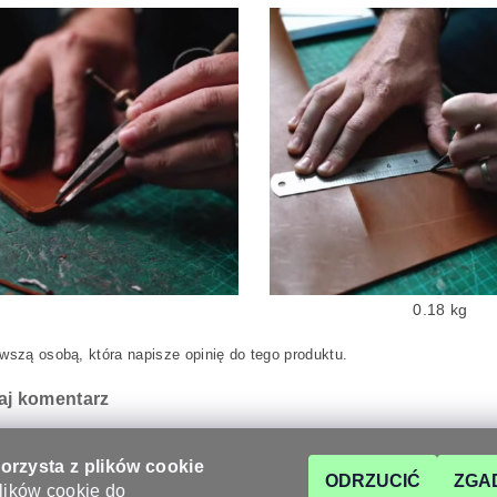
0.18 kg
wszą osobą, która napisze opinię do tego produktu.
aj komentarz
korzysta z plików cookie
ODRZUCIĆ
ZGA
ików cookie do