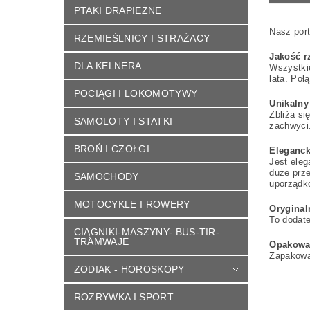
PTAKI DRAPIEŻNE
Nasz port
RZEMIEŚLNICY I STRAŹACY
Jakość r
DLA KELNERA
Wszystkie
lata. Poł
POCIĄGI I LOKOMOTYWY
Unikalny
Zbliża si
SAMOLOTY I STATKI
zachwyci.
BROŃ I CZOŁGI
Eleganck
Jest eleg
duże prze
SAMOCHODY
uporządko
MOTOCYKLE I ROWERY
Orygina
To dodate
CIĄGNIKI-MASZYNY- BUS-TIR-
TRAMWAJE
Opakowa
Zapakowa
ZODIAK - HOROSKOPY
ROZRYWKA I SPORT