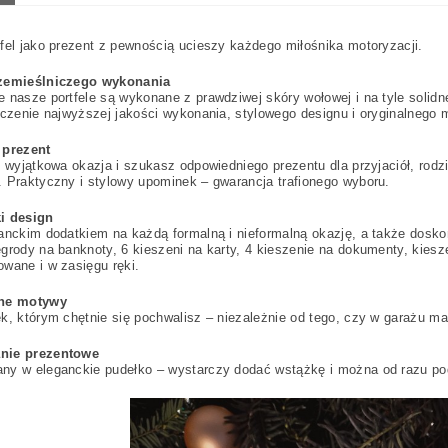
fel jako prezent z pewnością ucieszy każdego miłośnika motoryzacji.
zemieślniczego wykonania
 nasze portfele są wykonane z prawdziwej skóry wołowej i na tyle solidne
ączenie najwyższej jakości wykonania, stylowego designu i oryginalnego
 prezent
ę wyjątkowa okazja i szukasz odpowiedniego prezentu dla przyjaciół, rodzi
 Praktyczny i stylowy upominek – gwarancja trafionego wyboru.
i design
anckim dodatkiem na każdą formalną i nieformalną okazję, a także dosk
grody na banknoty, 6 kieszeni na karty, 4 kieszenie na dokumenty, kie
wane i w zasięgu ręki.
lne motywy
k, którym chętnie się pochwalisz – niezależnie od tego, czy w garażu 
nie prezentowe
ny w eleganckie pudełko – wystarczy dodać wstążkę i można od razu p