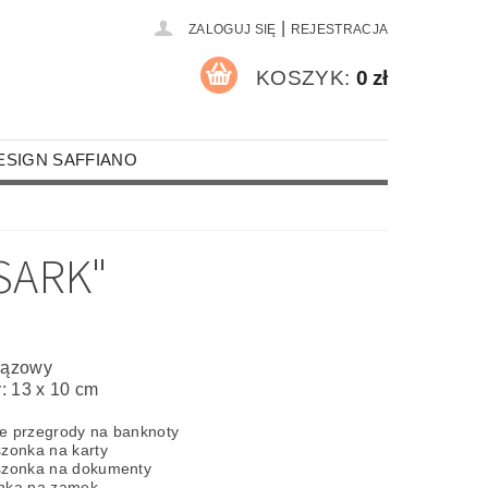
|
ZALOGUJ SIĘ
REJESTRACJA
KOSZYK:
0 zł
ESIGN SAFFIANO
A PALACZY
MOTYWY RELIGIJNE
SARK"
RZEMIEŚLNICY I STRAŹACY
MOCHODY
ROZRYWKA I SPORT
brązowy
: 13 x 10 cm
UR
KOSZULKI
ROCZNICE
e przegrody na banknoty
NA OKULARY
szonka na karty
szonka na dokumenty
CZKI SKÓRZANE FORMATU A4
onka na zamek