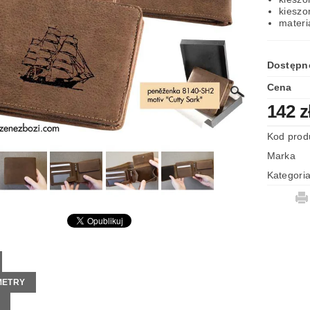
kieszo
LAMIN SKLEPU
materi
Dostępn
Cena
142 z
Kod prod
Marka
Kategori
METRY