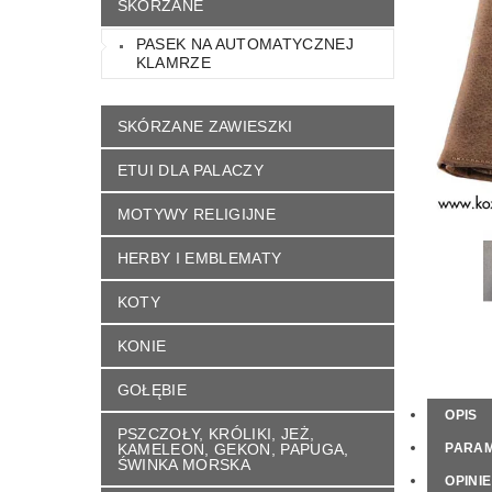
SKÓRZANE
KONTAKT
NAPISZ DO NAS
REGU
PASEK NA AUTOMATYCZNEJ
KLAMRZE
SKÓRZANE ZAWIESZKI
ETUI DLA PALACZY
MOTYWY RELIGIJNE
HERBY I EMBLEMATY
KOTY
KONIE
GOŁĘBIE
OPIS
PSZCZOŁY, KRÓLIKI, JEŻ,
KAMELEON, GEKON, PAPUGA,
PARA
ŚWINKA MORSKA
OPINIE