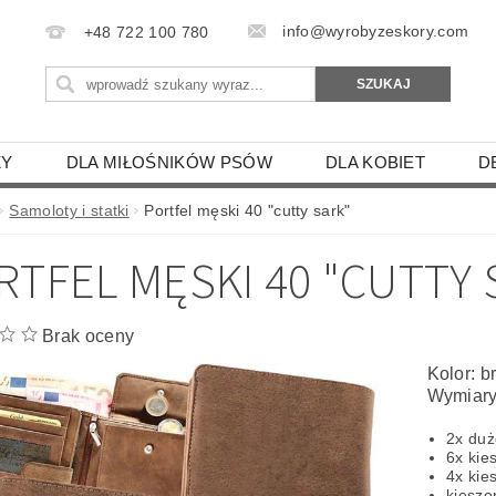
info@wyrobyzeskory.com
+48 722 100 780
ZY
DLA MIŁOŚNIKÓW PSÓW
DLA KOBIET
D
ENIE SKÓRZANE
SKÓRZANE ZAWIESZKI
ETUI DL
Samoloty i statki
Portfel męski 40 "cutty sark"
IE
GOŁĘBIE
RTFEL MĘSKI 40 "CUTTY 
KON, PAPUGA, ŚWINKA MORSKA
PTAKI DRAPIEŻNE
WY
SAMOLOTY I STATKI
BROŃ I CZOŁGI
SA
Brak oceny
SZYNY- BUS-TIR-TRAMWAJE
ZODIAK - HOROSKOPY
Kolor: 
Wymiary
LECAKI
PODKŁADKI I ŁAPKI KUCHENNE
MANIKI
2x duż
 PILOTÓW
SKÓRZANE ETUI NA TELEFON
ETUI 
6x kie
4x kie
IKI I ZAKŁADKI DO KSIĄŻKI
DLA GRZYBIARZY
TE
kiesz