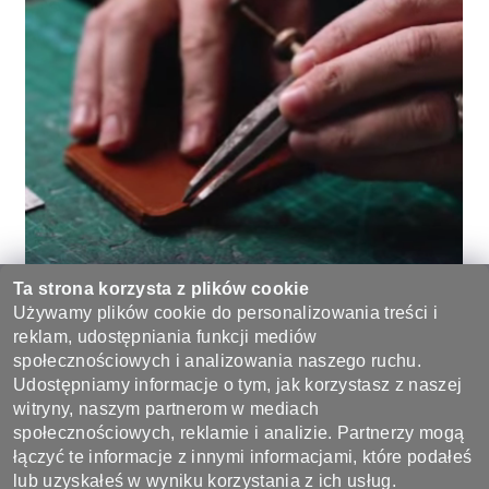
Ta strona korzysta z plików cookie
Używamy plików cookie do personalizowania treści i
reklam, udostępniania funkcji mediów
Bądź pierwszą osobą, która napisze opinię do tego produktu.
społecznościowych i analizowania naszego ruchu.
Udostępniamy informacje o tym, jak korzystasz z naszej
Dodaj komentarz
witryny, naszym partnerom w mediach
społecznościowych, reklamie i analizie. Partnerzy mogą
łączyć te informacje z innymi informacjami, które podałeś
lub uzyskałeś w wyniku korzystania z ich usług.