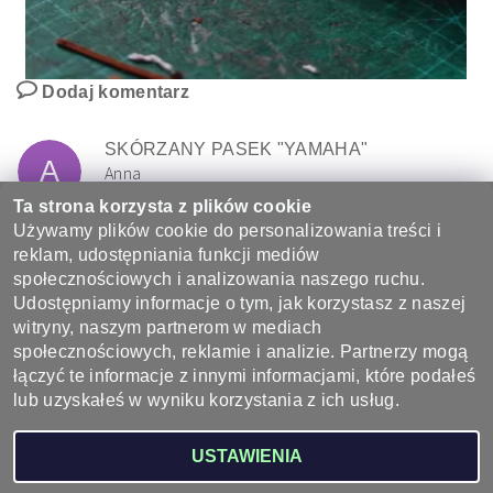
Dodaj komentarz
SKÓRZANY PASEK "YAMAHA"
A
Anna
29.4.2025 11:51
Ta strona korzysta z plików cookie
Pasek piękny i efektywny. Bardzo dobrze wykonany. Obsługa na
Używamy plików cookie do personalizowania treści i
najwyższym poziomie. POLECAM szczerze.
reklam, udostępniania funkcji mediów
ODPOWIEDŹ
społecznościowych i analizowania naszego ruchu.
Udostępniamy informacje o tym, jak korzystasz z naszej
witryny, naszym partnerom w mediach
społecznościowych, reklamie i analizie. Partnerzy mogą
łączyć te informacje z innymi informacjami, które podałeś
lub uzyskałeś w wyniku korzystania z ich usług.
2026 ©
Wyroby ze skóry - sklep skórzany, galanteria skórzana
, wszystkie prawa
USTAWIENIA
zastrzeżone