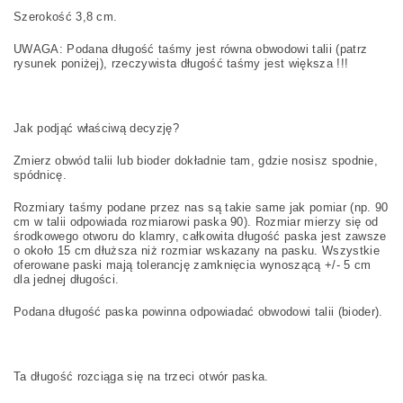
Szerokość 3,8 cm.
UWAGA: Podana długość taśmy jest równa obwodowi talii (patrz
rysunek poniżej), rzeczywista długość taśmy jest większa !!!
Jak podjąć właściwą decyzję?
Zmierz obwód talii lub bioder dokładnie tam, gdzie nosisz spodnie,
spódnicę.
Rozmiary taśmy podane przez nas są takie same jak pomiar (np. 90
cm w talii odpowiada rozmiarowi paska 90). Rozmiar mierzy się od
środkowego otworu do klamry, całkowita długość paska jest zawsze
o około 15 cm dłuższa niż rozmiar wskazany na pasku. Wszystkie
oferowane paski mają tolerancję zamknięcia wynoszącą +/- 5 cm
dla jednej długości.
Podana długość paska powinna odpowiadać obwodowi talii (bioder).
Ta długość rozciąga się na trzeci otwór paska.