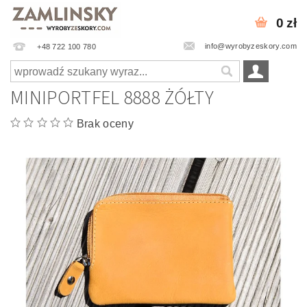
0 zł
info@wyrobyzeskory.com
+48 722 100 780
MINIPORTFEL 8888 ŻÓŁTY
Brak oceny