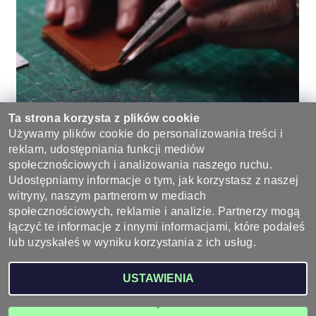
Ta strona korzysta z plików cookie
Używamy plików cookie do personalizowania treści i
reklam, udostępniania funkcji mediów
Bądź pierwszą osobą, która napisze opinię do tego produktu.
społecznościowych i analizowania naszego ruchu.
Udostępniamy informacje o tym, jak korzystasz z naszej
Dodaj komentarz
witryny, naszym partnerom w mediach
społecznościowych, reklamie i analizie. Partnerzy mogą
łączyć te informacje z innymi informacjami, które podałeś
lub uzyskałeś w wyniku korzystania z ich usług.
2026 ©
Wyroby ze skóry - sklep skórzany, galanteria skórzana
, wszystkie prawa
USTAWIENIA
zastrzeżone