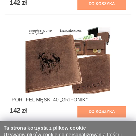
142 zł
"PORTFEL MĘSKI 40 „GRIFONIK"
142 zł
Ta strona korzysta z plików cookie
Waga
0.155 kg
Używamy plików cookie do personalizowania treści i