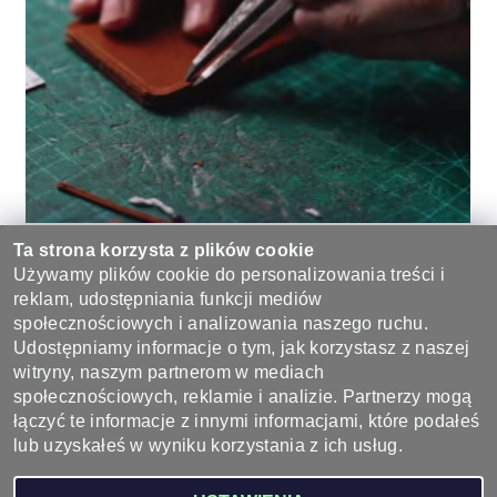
Marka telefonu
Xiaomi
Ta strona korzysta z plików cookie
Model telefonu
Redmi Note 13 Pro
Używamy plików cookie do personalizowania treści i
reklam, udostępniania funkcji mediów
Bądź pierwszą osobą, która napisze opinię do tego produktu.
społecznościowych i analizowania naszego ruchu.
Udostępniamy informacje o tym, jak korzystasz z naszej
Dodaj komentarz
witryny, naszym partnerom w mediach
społecznościowych, reklamie i analizie. Partnerzy mogą
łączyć te informacje z innymi informacjami, które podałeś
lub uzyskałeś w wyniku korzystania z ich usług.
2026 ©
Wyroby ze skóry - sklep skórzany, galanteria skórzana
, wszystkie prawa