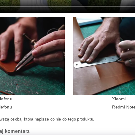
lefonu
Xiaomi
lefonu
Redmi Not
wszą osobą, która napisze opinię do tego produktu.
aj komentarz