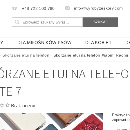
info@wyrobyzeskory.com
+48 722 100 780
ZY
DLA MIŁOŚNIKÓW PSÓW
DLA KOBIET
D
ENIE SKÓRZANE
SKÓRZANE ZAWIESZKI
ETUI DL
Skórzane etui na telefon
Skórzane etui na telefon Xiaomi Redmi
IE
GOŁĘBIE
ÓRZANE ETUI NA TELEFO
KON, PAPUGA, ŚWINKA MORSKA
PTAKI DRAPIEŻNE
WY
SAMOLOTY I STATKI
BROŃ I CZOŁGI
SA
TE 7
SZYNY- BUS-TIR-TRAMWAJE
ZODIAK - HOROSKOPY
LECAKI
PODKŁADKI I ŁAPKI KUCHENNE
MANIKI
Brak oceny
Praktyczne
 PILOTÓW
SKÓRZANE ETUI NA TELEFON
ETUI 
zapewni o
IKI I ZAKŁADKI DO KSIĄŻKI
DLA GRZYBIARZY
TE