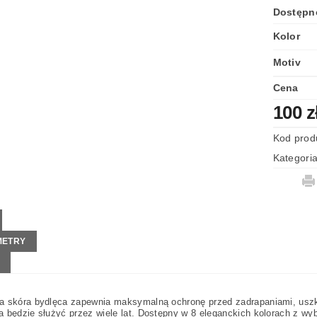
Dostępn
Kolor
Motiv
Cena
100 z
Kod prod
Kategori
METRY
a skóra bydlęca zapewnia maksymalną ochronę przed zadrapaniami, uszko
a będzie służyć przez wiele lat. Dostępny w 8 eleganckich kolorach z 