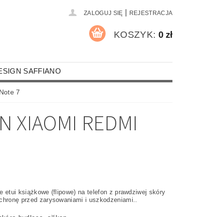
|
ZALOGUJ SIĘ
REJESTRACJA
KOSZYK:
0 zł
ESIGN SAFFIANO
A PALACZY
MOTYWY RELIGIJNE
 Note 7
N XIAOMI REDMI
RZEMIEŚLNICY I STRAŹACY
MOCHODY
ROZRYWKA I SPORT
UR
KOSZULKI
ROCZNICE
 etui książkowe (flipowe) na telefon z prawdziwej skóry
NA OKULARY
chronę przed zarysowaniami i uszkodzeniami..
CZKI SKÓRZANE FORMATU A4