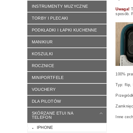
INSTRUMENTY MUZYCZNE
Uwaga!
T
sposób. P
TORBY I PLECAKI
PODKŁADKI I ŁAPKI KUCHENNE
MANIKIUR
KOSZULKI
ROCZNICE
100% pra
MINIPORTFELE
Typ: flip,
VOUCHERY
Przegródk
DLA PILOTÓW
Zamknięc
SKÓRZANE ETUI NA
Inne cec
TELEFON
wycię
IPHONE