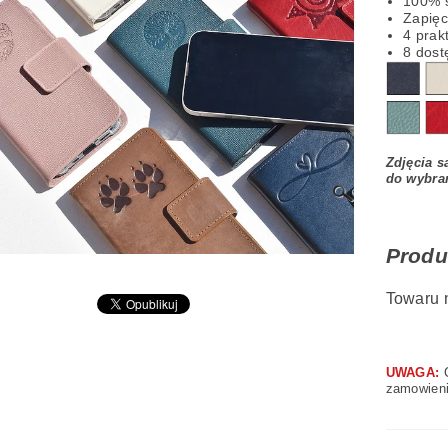
100% 
Zapię
LAMIN SKLEPU
4 prak
8 dost
Zdjęcia s
do wybra
Produ
Towaru 
UWAGA:
C
zamowieni