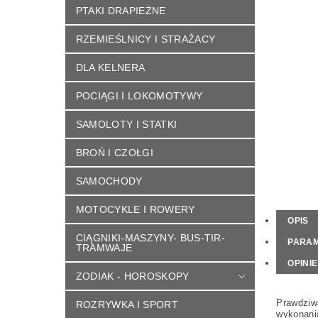
PTAKI DRAPIEŻNE
RZEMIEŚLNICY I STRAŹACY
DLA KELNERA
POCIĄGI I LOKOMOTYWY
SAMOLOTY I STATKI
BROŃ I CZOŁGI
SAMOCHODY
MOTOCYKLE I ROWERY
OPIS
CIĄGNIKI-MASZYNY- BUS-TIR-
PARA
TRAMWAJE
OPINIE
ZODIAK - HOROSKOPY
Prawdziw
ROZRYWKA I SPORT
wykonani