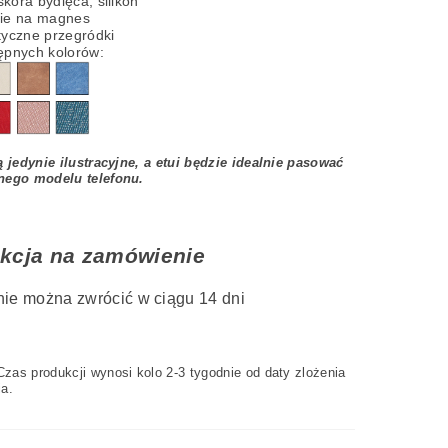
skóra bydlęca,
silikon
cie na magnes
tyczne przegródki
ępnych kolorów:
ą jedynie ilustracyjne, a etui będzie idealnie pasować
nego modelu telefonu.
kcja na zamówienie
nie można zwrócić w ciągu 14 dni
zas produkcji wynosi kolo 2-3 tygodnie od daty zlożenia
a.